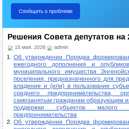
Сообщить о проблеме
Решения Совета депутатов на 
15 мая, 2026
admin
Об утверждении Порядка формирован
ежегодного дополнения и опублико
муниципального имущества Энгенойск
поселения, предназначенного для пре
владение и (или) в пользование субъ
среднего предпринимательства, ор
самозанятым гражданам образующим и
поддержки субъектов малого 
предпринимательства
Об утверждении Порядка формирован
ежегодного дополнения и опублико