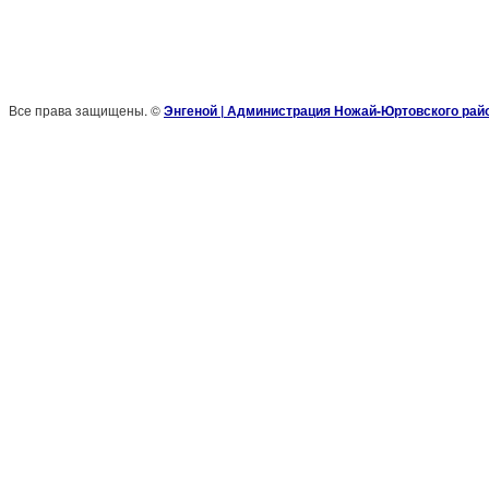
Все права защищены. ©
Энгеной | Администрация Ножай-Юртовского рай