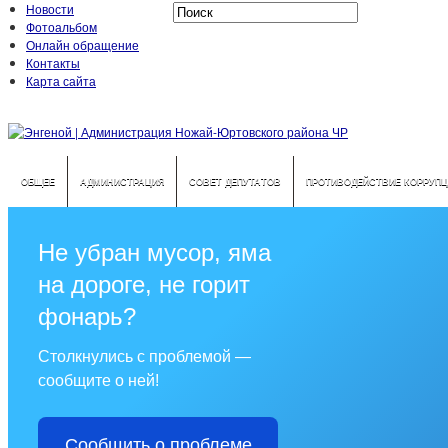
Новости
Фотоальбом
Онлайн обращение
Контакты
Карта сайта
ОБЩЕЕ
АДМИНИСТРАЦИЯ
СОВЕТ ДЕПУТАТОВ
ПРОТИВОДЕЙСТВИЕ КОРРУПЦ
Не убран мусор, яма
на дороге, не горит
фонарь?
Столкнулись с проблемой —
сообщите о ней!
Сообщить о проблеме