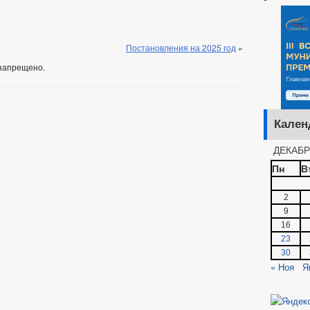
Постановления на 2025 год
»
запрещено.
Кален
ДЕКАБР
Пн
В
2
9
16
23
30
« Ноя
Я