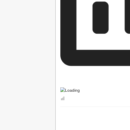
МУНИЦИПАЛ
МУНИЦИПАЛЬНЫЕ УСЛУГИ
СТАНДАРТЫ 
ОБРАЩЕНИЕ К ГЛАВ
ПРИЕМ ГРАЖДАН
ОБЗОРЫ ОБРАЩЕНИ
РЕГЛАМЕНТ РАССМ