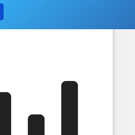
ОЯНИЕ СУБЪЕКТОВ
ЧИСЛО ЗАМЕЩЕННЫХ РАБОЧИХ МЕСТ
ОБОРОТ ТОВАРОВ, РАБОТ И УСЛУГ
ИНДИВИДУАЛЬНЫЕ ПРЕ
АКУПКА ТОВАРОВ, РАБОТ И УСЛУГ
ПОДВЕДОМСТВЕННЫЕ ОРГАН
 ЧР
ИНФОРМАЦИЯ О РЕЗУЛЬТАТАХ ПРОВЕРОК
ЧЕНИИ
КОНТАКТНАЯ ИНФОРМАЦИЯ
КВАЛИФИКАЦИОННЫ
СВЕДЕНИЯ О ВАКАНТНЫХ ДОЛЖНОСТЯХ
И ФУНКЦИИ
ТЕКСТЫ ОФИЦИАЛЬНЫХ ВЫСТУПЛЕНИЙ И ЗАЯВЛЕН
УНКЦИИ
ДЕПУТАТЫ
СТРУКТУРА
ИНЫЕ АКТЫ В СФЕРЕ ПРОТИВОДЕЙСТВИЯ КОРРУПЦИИ
АНТИ
ЧЕСКИЕ МАТЕРИАЛЫ
ДОКУМЕНТОВ, СВЯЗАННЫХ С ПРОТИВОДЕЙСТВИЕМ КОРРУПЦИИ, ДЛЯ 
 ОБ ИМУЩЕСТВЕ И ОБЯЗАТЕЛЬСТВАХ ИМУЩЕСТВЕННОГО ХАРАКТЕРА
ВАНИЙ К СЛУЖЕБНОМУ ПОВЕДЕНИЮ И УРЕГУЛИРОВАНИЮ КОНФЛИКТА 
О ФАКТАХ КОРРУПЦИИ
_
ЕНИЯ
ПРОЕКТЫ К ОБСУЖДЕНИЮ
ПОРЯДОК ОБЖАЛОВАНИ
ДМИНИСТРАЦИИ
АДМИНИСТРАТИВНЫЕ РЕГЛАМЕНТЫ
ПО
АНИЯ
ФЕДЕРАЛЬНЫЕ ЗАКОНЫ
БЮДЖЕТА
_