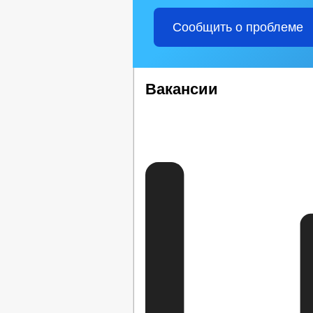
ФИНАНСОВО-ЭКОНОМИЧЕСКОЕ СОСТ
ИНФОРМАЦИОННЫЕ МАТЕРИАЛЫ
Сообщить о проблеме
СТАТИСТИЧЕСКИЕ ДАННЫЕ
З
ПРОТОКОЛЬНЫЕ ПОРУЧЕНИЯ ГЛАВЫ
ИНФОРМАЦИЯ О КАДРОВОМ ОБЕСПЕ
УСЛОВИЯ И РЕЗУЛЬТАТЫ КОНКУРСОВ
Вакансии
СТРУКТУРА, ПОЛНОМОЧИЯ, ЗАДАЧИ 
ЗАДАЧИ
Ф
СОВЕТ ДЕПУТАТОВ
ПОЛНОМОЧИЯ
НПА
ПРОТИВОДЕЙСТВИЕ КОРРУПЦИИ
МЕТОДИ
ФОРМЫ 
СВЕДЕНИЯ О ДОХОДАХ, РАСХОДАХ,
КОМИССИЯ ПО СОБЛЮДЕНИЮ ТРЕБО
ОБРАТНАЯ СВЯЗЬ ДЛЯ СООБЩЕНИЙ 
УСТАВ
РЕШ
ПРАВОВЫЕ АКТЫ
РАСПОРЯЖЕНИЯ А
ПУБЛИЧНЫЕ СЛУШ
БЮДЖЕТ ПО ГОДАМ
БЮДЖЕТ
ОТЧЕТ ОБ ИСПОЛНЕНИИ 