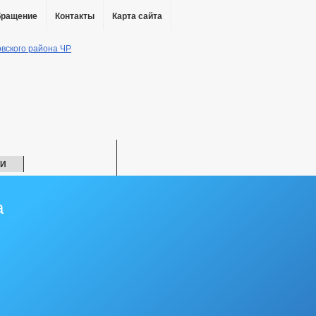
бращение
Контакты
Карта сайта
ИИ
ЧС
а
 АНК
РАБОЧАЯ ГРУППА АТК
РАБОЧАЯ ГРУППА ДНВ
СТВИЮ КОРРУПЦИИ
СОСТАВ ПОСЕЛЕНИЯ
ГРАДОСТРОИТЕЛЬСТВО
ГЕН
ПРАВИЛА ЗЕМЛЕПОЛЬЗОВАНИЯ
ЛИЧЕСТВО СУБЪЕКТОВ МАЛОГО И СРЕДНЕГО ПРЕДПРИНИМАТЕЛЬСТВА