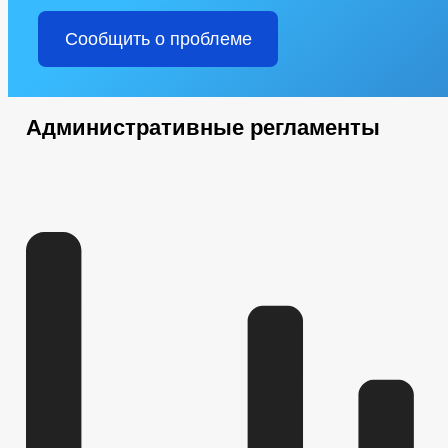
ФИНАНСОВО-ЭКОНОМИЧЕСКОЕ СОСТОЯНИЕ СУБЪЕКТОВ
Ч
ИНФОРМАЦИОННЫЕ МАТЕРИАЛЫ
ОБОРОТ ТОВАРОВ, РАБОТ
Сообщить о проблеме
СТАТИСТИЧЕСКИЕ ДАННЫЕ
ЗАКУПКА ТОВАРОВ, РАБОТ И У
ПРОТОКОЛЬНЫЕ ПОРУЧЕНИЯ ГЛАВЫ ЧР
ИНФОРМАЦИЯ О Р
ИНФОРМАЦИЯ О КАДРОВОМ ОБЕСПЕЧЕНИИ
КОНТАКТНАЯ 
УСЛОВИЯ И РЕЗУЛЬТАТЫ КОНКУРСОВ
СВЕДЕНИЯ О ВАКАН
Административные регламенты
СТРУКТУРА, ПОЛНОМОЧИЯ, ЗАДАЧИ И ФУНКЦИИ
ТЕКСТЫ О
ЗАДАЧИ
ФУНКЦИИ
ДЕПУТАТЫ
СОВЕТ ДЕПУТАТОВ
ПОЛНОМОЧИЯ
НПА
ИНЫЕ АКТЫ В СФЕРЕ ПР
ПРОТИВОДЕЙСТВИЕ КОРРУПЦИИ
МЕТОДИЧЕСКИЕ МАТЕРИАЛЫ
ФОРМЫ ДОКУМЕНТОВ, СВЯЗАННЫХ С
СВЕДЕНИЯ О ДОХОДАХ, РАСХОДАХ, ОБ ИМУЩЕСТВЕ И ОБЯЗАТЕЛ
КОМИССИЯ ПО СОБЛЮДЕНИЮ ТРЕБОВАНИЙ К СЛУЖЕБНОМУ ПОВЕ
ОБРАТНАЯ СВЯЗЬ ДЛЯ СООБЩЕНИЙ О ФАКТАХ КОРРУПЦИИ
УСТАВ
РЕШЕНИЯ
ПРОЕКТЫ К ОБ
ПРАВОВЫЕ АКТЫ
РАСПОРЯЖЕНИЯ АДМИНИСТРАЦИИ
АДМИ
ПУБЛИЧНЫЕ СЛУШАНИЯ
ФЕДЕРАЛЬНЫЕ 
БЮДЖЕТ ПО ГОДАМ
БЮДЖЕТ
ОТЧЕТ ОБ ИСПОЛНЕНИИ БЮДЖЕТА
_