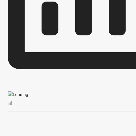
МУНИЦИПАЛЬНЫЕ УСЛУГИ
НОРМА
МУНИЦИПАЛЬНЫЕ УСЛУГИ
СТАНДАРТЫ МУНИЦИПАЛЬНЫХ УСЛУГ
ОБРАЩЕНИЕ К ГЛАВЕ
ИНТЕРНЕТ ПРИЕМН
ПРИЕМ ГРАЖДАН
ОБЗОРЫ ОБРАЩЕНИЙ ГРАЖДАН
ФОРМА О
РЕГЛАМЕНТ РАССМОТРЕНИЯ ОБРАЩЕНИЙ